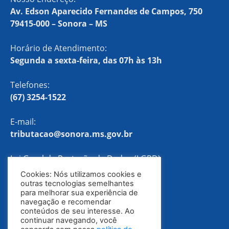
Av. Edson Aparecido Fernandes de Campos, 750
79415-000 – Sonora – MS
Horário de Atendimento:
Segunda a sexta-feira, das 07h às 13h
Telefones:
(67) 3254-1522
E-mail:
tributacao@sonora.ms.gov.br
Lei Geral de Proteção de Dados (LGPD)
Cookies: Nós utilizamos cookies e
Política de Privacidade
outras tecnologias semelhantes
para melhorar sua experiência de
navegação e recomendar
conteúdos de seu interesse. Ao
continuar navegando, você