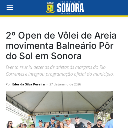
2º Open de Vôlei de Areia
movimenta Balneário Pôr
do Sol em Sonora
Evento reuniu dezenas de atletas às margens do Rio
Correntes e integrou programação oficial do município.
Por
Eder da Silva Pereira
-
27 de janeiro de 2026