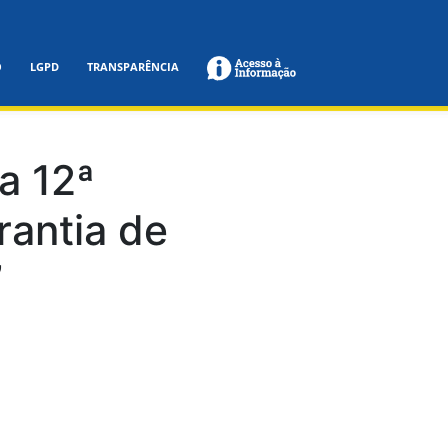
O
LGPD
TRANSPARÊNCIA
a 12ª
rantia de
”