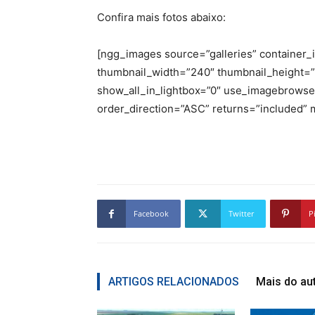
Confira mais fotos abaixo:
[ngg_images source=”galleries” container_
thumbnail_width=”240″ thumbnail_height=”
show_all_in_lightbox=”0″ use_imagebrowser
order_direction=”ASC” returns=”included”
Facebook
Twitter
P
ARTIGOS RELACIONADOS
Mais do au