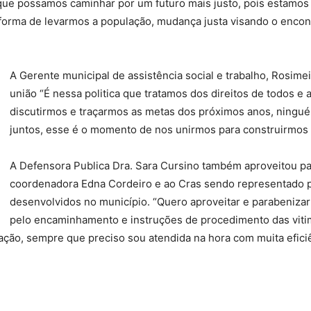
 que possamos caminhar por um futuro mais justo, pois estam
forma de levarmos a população, mudança justa visando o encont
A Gerente municipal de assistência social e trabalho, Rosime
união “É nessa politica que tratamos dos direitos de todos e
discutirmos e traçarmos as metas dos próximos anos, ningu
juntos, esse é o momento de nos unirmos para construirmos u
A Defensora Publica Dra. Sara Cursino também aproveitou pa
coordenadora Edna Cordeiro e ao Cras sendo representado p
desenvolvidos no município. “Quero aproveitar e parabenizar
pelo encaminhamento e instruções de procedimento das vitim
cação, sempre que preciso sou atendida na hora com muita efici