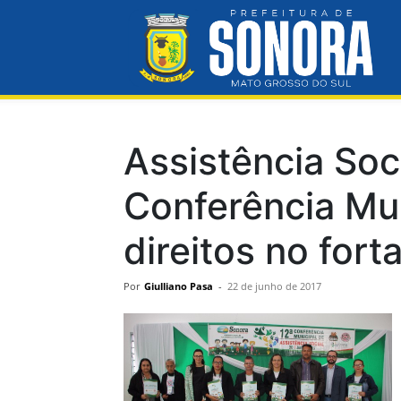
Pre
Mun
Assistência Soc
Conferência Mun
de
direitos no fort
Por
Giulliano Pasa
-
22 de junho de 2017
So