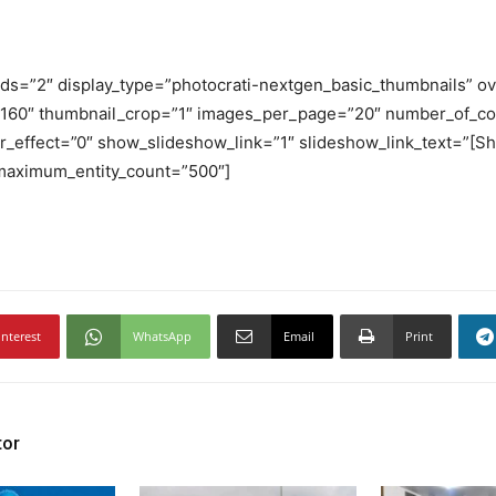
ids=”2″ display_type=”photocrati-nextgen_basic_thumbnails” ov
160″ thumbnail_crop=”1″ images_per_page=”20″ number_of_co
_effect=”0″ show_slideshow_link=”1″ slideshow_link_text=”[S
 maximum_entity_count=”500″]
interest
WhatsApp
Email
Print
tor