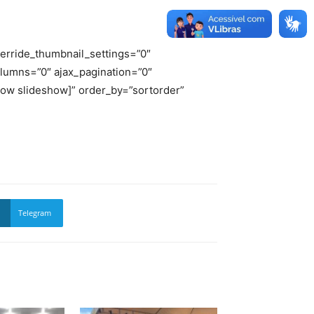
erride_thumbnail_settings=”0″
lumns=”0″ ajax_pagination=”0″
how slideshow]” order_by=”sortorder”
Telegram