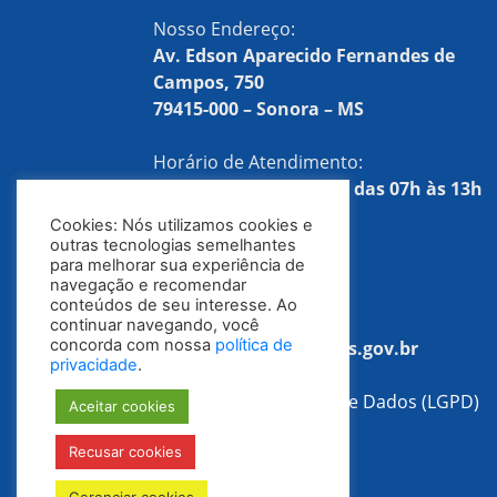
Nosso Endereço:
Av. Edson Aparecido Fernandes de
Campos, 750
79415-000 – Sonora – MS
Horário de Atendimento:
Segunda a sexta-feira, das 07h às 13h
Cookies: Nós utilizamos cookies e
Telefones:
outras tecnologias semelhantes
para melhorar sua experiência de
(67) 3254-1522
navegação e recomendar
conteúdos de seu interesse. Ao
E-mail:
continuar navegando, você
concorda com nossa
política de
tributacao@sonora.ms.gov.br
privacidade
.
Lei Geral de Proteção de Dados (LGPD)
Aceitar cookies
Recusar cookies
Política de Privacidade