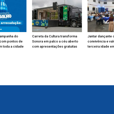
Campanha do
Carreta da Cultura transforma
Jantar dançante 
 com pontos de
Sonora em palco a céu aberto
convivência e va
m toda a cidade
com apresentações gratuitas
terceira idade e