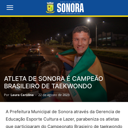
ATLETA DE SONORA É CAMPEÃO
BRASILEIRO DE TAEKWONDO
Por
Laura Carolina
-
22 de agosto de 2023
A Prefeitura Municipal de Sonora através da Gerencia de
Educação Esporte Cultura e Lazer, parabeniza os atletas
que participaram do Campeonato Brasieiro de taekwondo