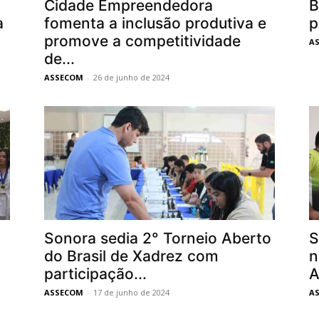
Cidade Empreendedora
B
a
fomenta a inclusão produtiva e
p
promove a competitividade
A
de...
ASSECOM
-
26 de junho de 2024
Sonora sedia 2° Torneio Aberto
S
do Brasil de Xadrez com
n
participação...
A
ASSECOM
-
17 de junho de 2024
A