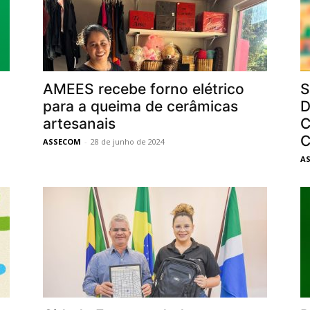
AMEES recebe forno elétrico
S
para a queima de cerâmicas
D
artesanais
C
C
ASSECOM
-
28 de junho de 2024
A