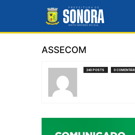
Prefeitura
ASSECOM
Municipal
240 POSTS
0 COMENTÁR
de
Sonora