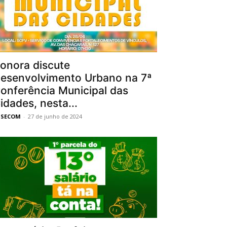
onora discute
esenvolvimento Urbano na 7ª
onferência Municipal das
idades, nesta...
SSECOM
-
27 de junho de 2024