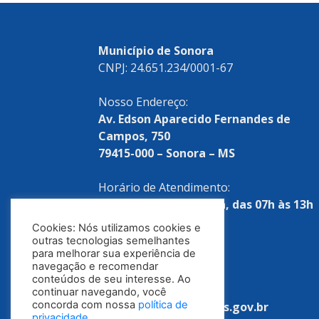
Município de Sonora
CNPJ: 24.651.234/0001-67
Nosso Endereço:
Av. Edson Aparecido Fernandes de
Campos, 750
79415-000 – Sonora – MS
Horário de Atendimento:
Segunda a sexta-feira, das 07h às 13h
Cookies: Nós utilizamos cookies e
Telefones:
outras tecnologias semelhantes
para melhorar sua experiência de
(67) 3254-1522
navegação e recomendar
conteúdos de seu interesse. Ao
E-mail:
continuar navegando, você
concorda com nossa
política de
tributacao@sonora.ms.gov.br
privacidade
.