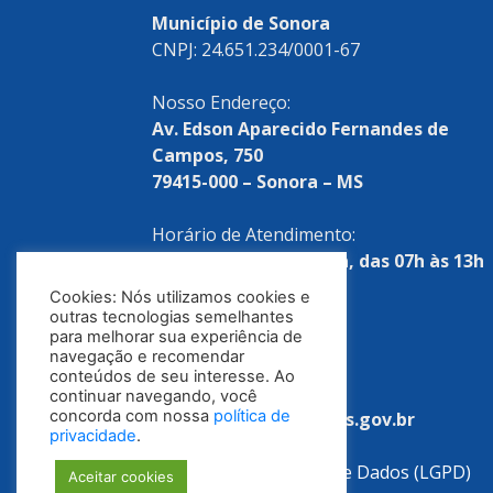
Município de Sonora
CNPJ: 24.651.234/0001-67
Nosso Endereço:
Av. Edson Aparecido Fernandes de
Campos, 750
79415-000 – Sonora – MS
Horário de Atendimento:
Segunda a sexta-feira, das 07h às 13h
Cookies: Nós utilizamos cookies e
Telefones:
outras tecnologias semelhantes
para melhorar sua experiência de
(67) 3254-1522
navegação e recomendar
conteúdos de seu interesse. Ao
E-mail:
continuar navegando, você
concorda com nossa
política de
tributacao@sonora.ms.gov.br
privacidade
.
Lei Geral de Proteção de Dados (LGPD)
Aceitar cookies