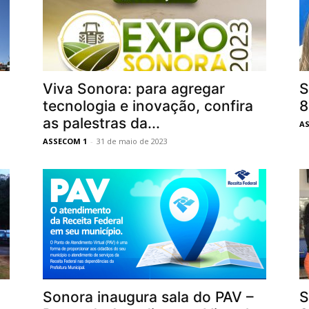
Viva Sonora: para agregar
S
tecnologia e inovação, confira
8
as palestras da...
A
ASSECOM 1
-
31 de maio de 2023
Sonora inaugura sala do PAV –
S