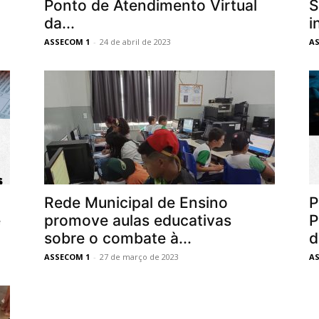
Ponto de Atendimento Virtual
S
da...
i
ASSECOM 1
-
24 de abril de 2023
A
Rede Municipal de Ensino
P
e
promove aulas educativas
P
sobre o combate à...
d
ASSECOM 1
-
27 de março de 2023
A