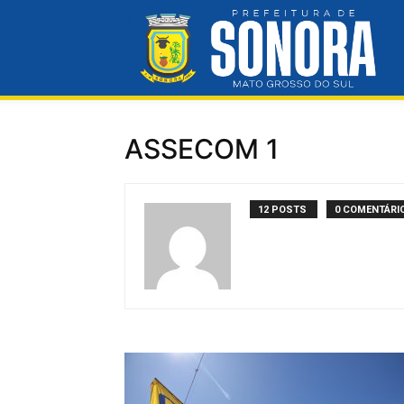
Pre
ASSECOM 1
Mun
12 POSTS
0 COMENTÁRI
de
So