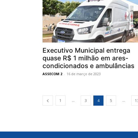
Executivo Municipal entrega
quase R$ 1 milhão em ares-
condicionados e ambulâncias
ASSECOM 2
-
16 de março de 2023
...
...
1
3
4
5
1