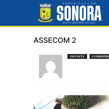
Pre
ASSECOM 2
Mun
126 POSTS
0 COMENTÁR
de
So