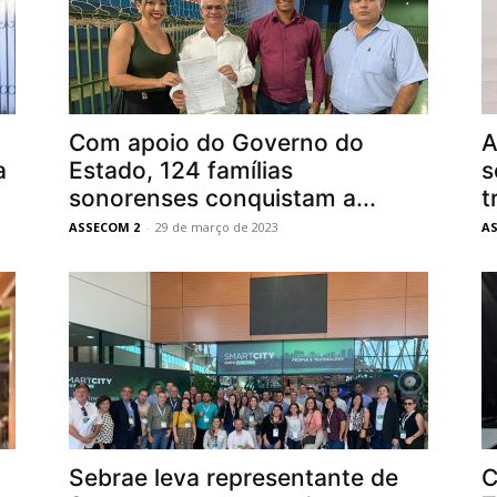
Com apoio do Governo do
A
a
Estado, 124 famílias
s
sonorenses conquistam a...
t
ASSECOM 2
-
29 de março de 2023
A
Sebrae leva representante de
C