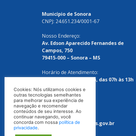
Município de Sonora
CNPJ: 24.651.234/0001-67
Nosso Endereço:
Av. Edson Aparecido Fernandes de
Campos, 750
79415-000 – Sonora – MS
Horário de Atendimento:
Segunda a sexta-feira, das 07h às 13h
Cookies: Nós utilizamos cookies e
Telefones:
outras tecnologias semelhantes
para melhorar sua experiência de
(67) 3254-1522
navegação e recomendar
conteúdos de seu interesse. Ao
E-mail:
continuar navegando, você
concorda com nossa
política de
tributacao@sonora.ms.gov.br
privacidade
.