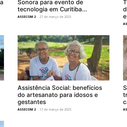
ha
Sonora para evento de
T
tecnologia em Curitiba...
d
e
ASSECOM 2
-
27 de março de 2023
A
Assistência Social: benefícios
S
do artesanato para idosos e
t
gestantes
c
ASSECOM 2
-
17 de março de 2023
A