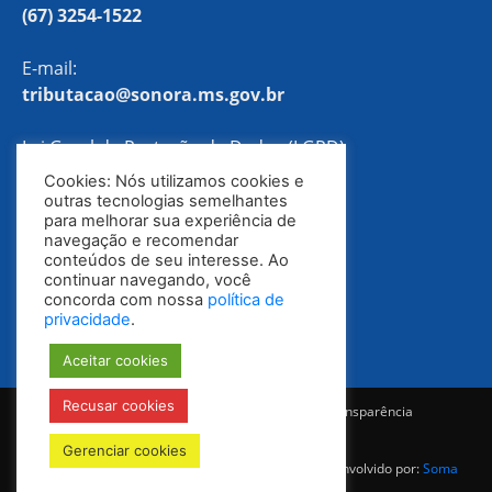
(67) 3254-1522
E-mail:
tributacao@sonora.ms.gov.br
Lei Geral de Proteção de Dados (LGPD)
Cookies: Nós utilizamos cookies e
Política de Privacidade
outras tecnologias semelhantes
para melhorar sua experiência de
navegação e recomendar
conteúdos de seu interesse. Ao
continuar navegando, você
concorda com nossa
política de
privacidade
.
Aceitar cookies
Recusar cookies
Notícias
Ouvidoria
E-SIC
Portal da Transparência
Diário Oficial
Gerenciar cookies
© Todos os direitos reservados 2025-2028 | Desenvolvido por:
Soma
Mídia