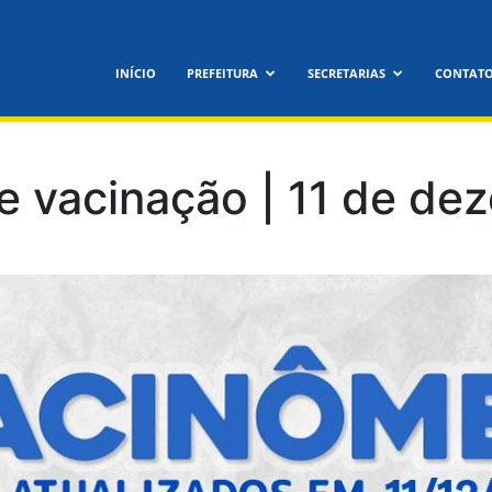
feitura
INÍCIO
PREFEITURA
SECRETARIAS
CONTAT
icipal
de vacinação | 11 de d
nora