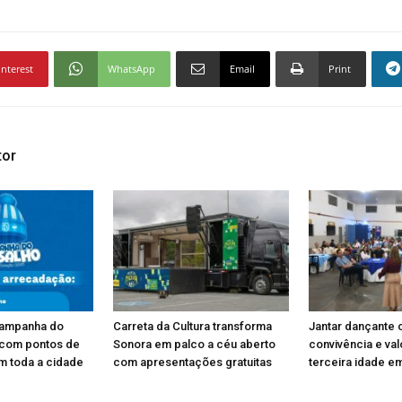
interest
WhatsApp
Email
Print
tor
Campanha do
Carreta da Cultura transforma
Jantar dançante 
 com pontos de
Sonora em palco a céu aberto
convivência e va
m toda a cidade
com apresentações gratuitas
terceira idade e