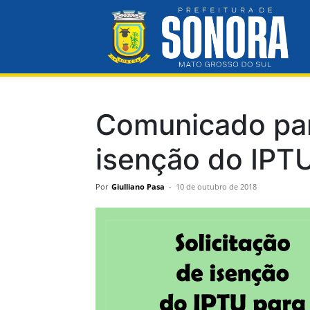
Pre
Mun
Comunicado para
isenção do IPT
de
Por
Giulliano Pasa
-
10 de outubro de 2018
So