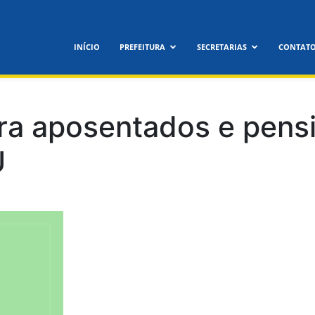
feitura
INÍCIO
PREFEITURA
SECRETARIAS
CONTAT
icipal
 aposentados e pensio
U
nora