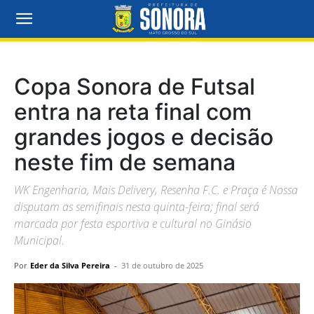
Copa Sonora de Futsal
entra na reta final com
grandes jogos e decisão
neste fim de semana
WK Engenharia, Mais Delivery, Resenha F.C. e Praça é Nossa
disputam as semifinais nesta quinta-feira; final será
marcada por festa esportiva e cultural no Ginásio
Municipal.
Por
Eder da Silva Pereira
-
31 de outubro de 2025