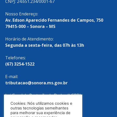
CNPJ: 24.651.234/0001-67
Nosso Endereço:
Av. Edson Aparecido Fernandes de Campos, 750
79415-000 – Sonora – MS
Horário de Atendimento:
Segunda a sexta-feira, das 07h às 13h
Telefones:
(67) 3254-1522
E-mail:
tributacao@sonora.ms.gov.br
Lei Geral de Proteção de Dados (LGPD)
Cookies: Nós utilizamos cookies e
Política de Privacidade
outras tecnologias semelhantes
para melhorar sua experiência de