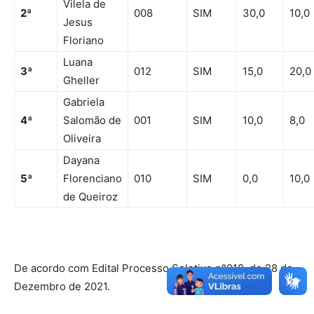
Vilela de
2ª
008
SIM
30,0
10,0
Jesus
Floriano
Luana
3ª
012
SIM
15,0
20,0
Gheller
Gabriela
4ª
Salomão de
001
SIM
10,0
8,0
Oliveira
Dayana
5ª
Florenciano
010
SIM
0,0
10,0
de Queiroz
De acordo com Edital Processo Seletivo nº018, de 28 de
Dezembro de 2021.