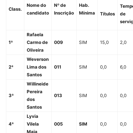
Nome do
Nº de
Hab.
Temp
Class.
candidato
Inscrição
Mínima
Títulos
de
servi
Rafaela
1
ª
Carmo de
009
SIM
15,0
2,0
Oliveira
Weverson
2ª
Lima dos
011
SIM
0,0
6,0
Santos
Willineide
Pereira
3ª
013
SIM
0,0
0,0
dos
Santos
Lyvia
4ª
Vilela
005
SIM
0,0
0,0
Maia