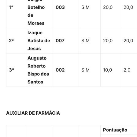
1
ª
Botelho
003
SIM
20,0
20,0
de
Moraes
Izaque
2ª
Batista de
007
SIM
20,0
20,0
Jesus
Augusto
Roberto
3ª
002
SIM
10,0
2,0
Bispo dos
Santos
AUXILIAR DE FARMÁCIA
Pontuação