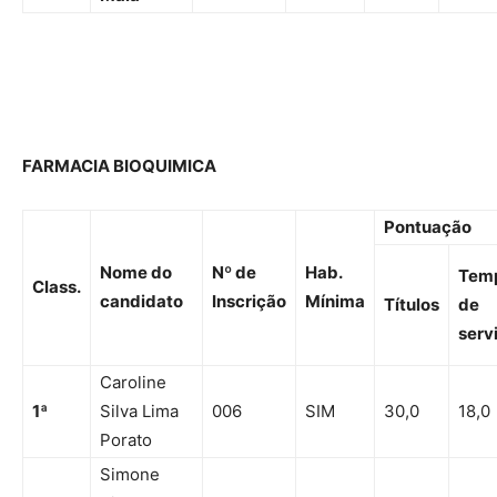
FARMACIA BIOQUIMICA
Pontuação
Nome do
Nº de
Hab.
Tem
Class.
candidato
Inscrição
Mínima
Títulos
de
serv
Caroline
1
ª
Silva Lima
006
SIM
30,0
18,0
Porato
Simone