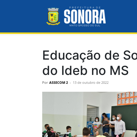
Prefeitura
Municipal
Educação de So
do Ideb no MS
de
Por
ASSECOM 2
-
13 de outubro de 2022
Sonora