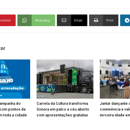
interest
WhatsApp
Email
Print
tor
Campanha do
Carreta da Cultura transforma
Jantar dançante 
 com pontos de
Sonora em palco a céu aberto
convivência e va
m toda a cidade
com apresentações gratuitas
terceira idade e