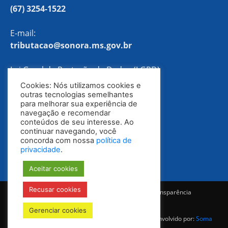
(67) 3254-1522
E-mail:
tributacao@sonora.ms.gov.br
Lei Geral de Proteção de Dados (LGPD)
Cookies: Nós utilizamos cookies e
Política de Privacidade
outras tecnologias semelhantes
para melhorar sua experiência de
navegação e recomendar
conteúdos de seu interesse. Ao
continuar navegando, você
concorda com nossa
política de
privacidade
.
Aceitar cookies
Recusar cookies
Notícias
Ouvidoria
E-SIC
Portal da Transparência
Diário Oficial
Gerenciar cookies
© Todos os direitos reservados 2025-2028 | Desenvolvido por:
Soma