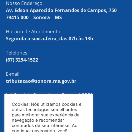
Nosso Endereço:
Av. Edson Aparecido Fernandes de Campos, 750
79415-000 – Sonora – MS
Horário de Atendimento:
Segunda a sexta-feira, das 07h às 13h
Telefones:
(67) 3254-1522
E-mail:
tributacao@sonora.ms.gov.br
Lei Geral de Proteção de Dados (LGPD)
Cookies: Nós utilizamos cookies e
Política de Privacidade
outras tecnologias semelhantes
para melhorar sua experiência de
navegação e recomendar
conteúdos de seu interesse. Ao
continuar navegando, você