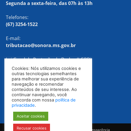
Segunda a sexta-feira, das 07h às 13h
Telefones:
(67) 3254-1522
E-mail:
tributacao@sonora.ms.gov.br
Lei Geral de Proteção de Dados (LGPD)
Cookies: Nós utilizamos cookies e
Política de Privacidade
outras tecnologias semelhantes
para melhorar sua experiência de
navegação e recomendar
conteúdos de seu interesse. Ao
continuar navegando, você
concorda com nossa
política de
privacidade
.
Aceitar cookies
Recusar cookies
Notícias
Ouvidoria
E-SIC
Portal da Transparência