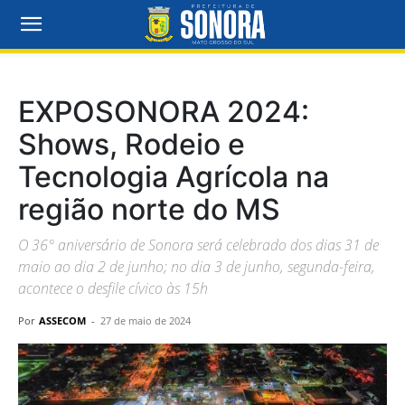
EXPOSONORA 2024:
Shows, Rodeio e
Tecnologia Agrícola na
região norte do MS
O 36° aniversário de Sonora será celebrado dos dias 31 de
maio ao dia 2 de junho; no dia 3 de junho, segunda-feira,
acontece o desfile cívico às 15h
Por
ASSECOM
-
27 de maio de 2024