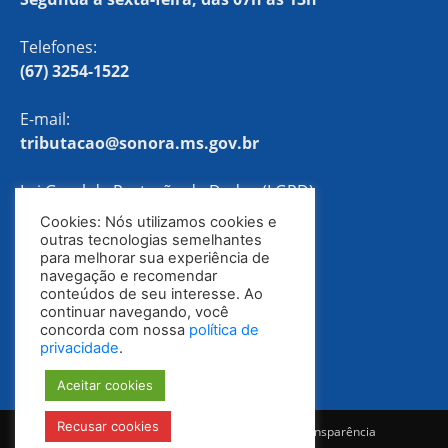
Telefones:
(67) 3254-1522
E-mail:
tributacao@sonora.ms.gov.br
Lei Geral de Proteção de Dados (LGPD)
Cookies: Nós utilizamos cookies e
Política de Privacidade
outras tecnologias semelhantes
para melhorar sua experiência de
navegação e recomendar
conteúdos de seu interesse. Ao
continuar navegando, você
concorda com nossa
política de
privacidade
.
Aceitar cookies
Recusar cookies
Notícias
Ouvidoria
E-SIC
Portal da Transparência