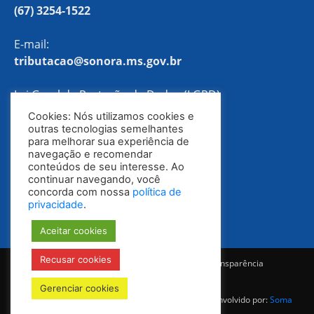
(67) 3254-1522
E-mail:
tributacao@sonora.ms.gov.br
Lei Geral de Proteção de Dados (LGPD)
Cookies: Nós utilizamos cookies e
Política de Privacidade
outras tecnologias semelhantes
para melhorar sua experiência de
navegação e recomendar
conteúdos de seu interesse. Ao
continuar navegando, você
concorda com nossa
política de
privacidade
.
Aceitar cookies
Recusar cookies
Notícias
Ouvidoria
E-SIC
Portal da Transparência
Diário Oficial
Gerenciar cookies
© Todos os direitos reservados 2025-2028 | Desenvolvido por:
Soma
Mídia