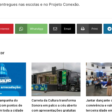
 entregues nas escolas e no Projeto Conexão.
interest
WhatsApp
Email
Print
tor
Campanha do
Carreta da Cultura transforma
Jantar dançante 
 com pontos de
Sonora em palco a céu aberto
convivência e va
m toda a cidade
com apresentações gratuitas
terceira idade e