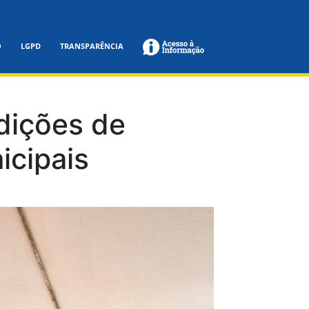
O
LGPD
TRANSPARÊNCIA
dições de
icipais