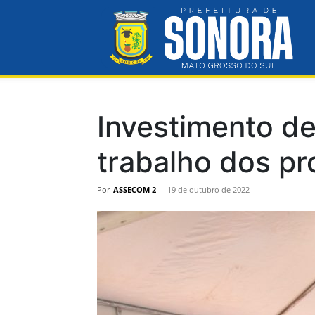
Pre
Mun
Investimento de
trabalho dos pr
de
Por
ASSECOM 2
-
19 de outubro de 2022
So