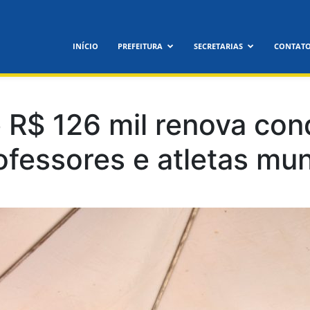
feitura
INÍCIO
PREFEITURA
SECRETARIAS
CONTAT
icipal
 R$ 126 mil renova con
ofessores e atletas mun
nora