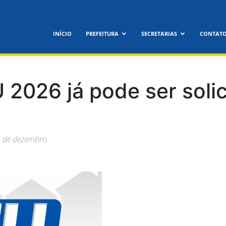
feitura
INÍCIO
PREFEITURA
SECRETARIAS
CONTAT
icipal
 2026 já pode ser soli
5 de dezembro.
nora