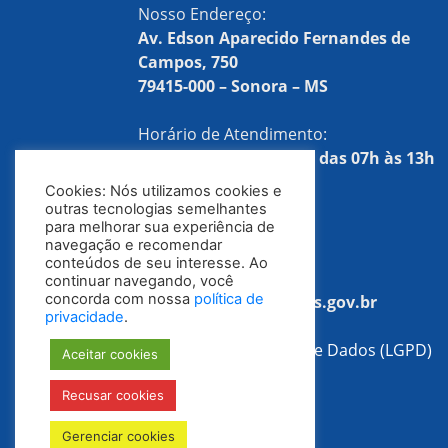
Nosso Endereço:
Av. Edson Aparecido Fernandes de
Campos, 750
79415-000 – Sonora – MS
Horário de Atendimento:
Segunda a sexta-feira, das 07h às 13h
Cookies: Nós utilizamos cookies e
Telefones:
outras tecnologias semelhantes
para melhorar sua experiência de
(67) 3254-1522
navegação e recomendar
conteúdos de seu interesse. Ao
E-mail:
continuar navegando, você
concorda com nossa
política de
tributacao@sonora.ms.gov.br
privacidade
.
Lei Geral de Proteção de Dados (LGPD)
Aceitar cookies
Recusar cookies
Política de Privacidade
Gerenciar cookies