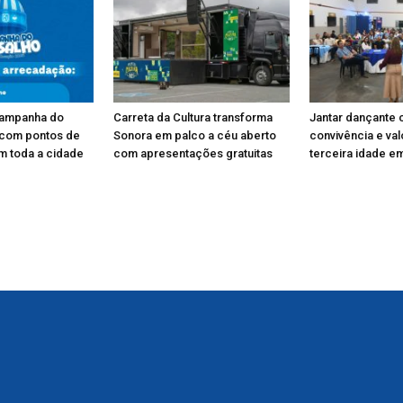
Campanha do
Carreta da Cultura transforma
Jantar dançante 
 com pontos de
Sonora em palco a céu aberto
convivência e va
m toda a cidade
com apresentações gratuitas
terceira idade e