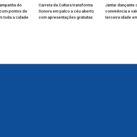
Campanha do
Carreta da Cultura transforma
Jantar dançante 
 com pontos de
Sonora em palco a céu aberto
convivência e va
m toda a cidade
com apresentações gratuitas
terceira idade e