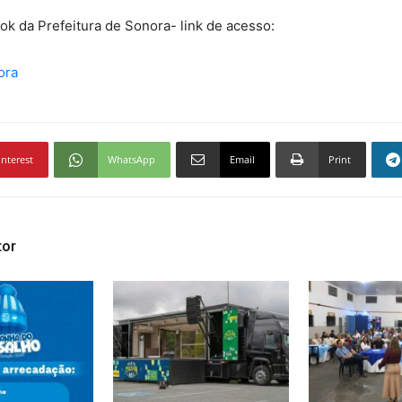
ok da Prefeitura de Sonora- link de acesso:
ora
interest
WhatsApp
Email
Print
tor