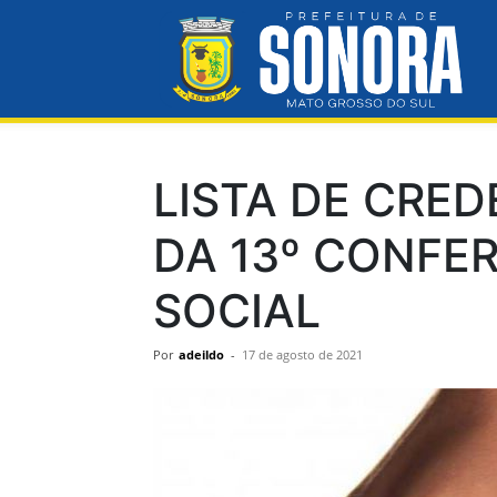
Pre
Mun
LISTA DE CRE
DA 13º CONFER
de
SOCIAL
Por
adeildo
-
17 de agosto de 2021
So