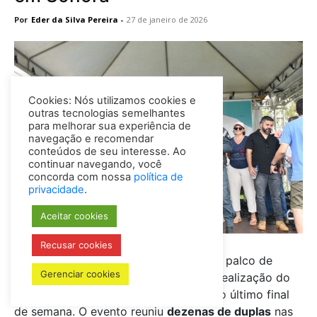
Por
Eder da Silva Pereira
-
27 de janeiro de 2026
Cookies: Nós utilizamos cookies e
outras tecnologias semelhantes
para melhorar sua experiência de
navegação e recomendar
conteúdos de seu interesse. Ao
continuar navegando, você
concorda com nossa
política de
privacidade
.
Aceitar cookies
Recusar cookies
O
Balneário Pôr do Sol
, em Sonora, foi palco de
Gerenciar cookies
esporte, integração e lazer durante a realização do
2º Open de Vôlei de Areia
, ocorrido no último final
de semana. O evento reuniu
dezenas de duplas
nas