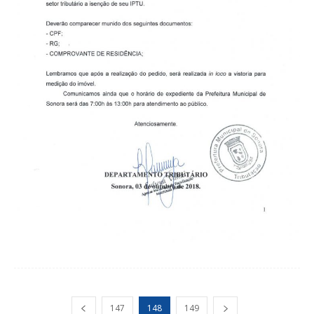
147
148
149