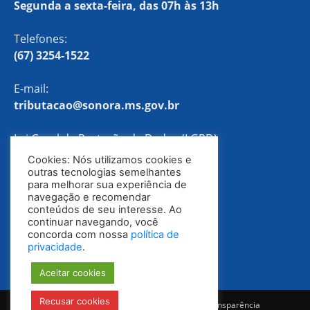
Segunda a sexta-feira, das 07h às 13h
Telefones:
(67) 3254-1522
E-mail:
tributacao@sonora.ms.gov.br
Lei Geral de Proteção de Dados (LGPD)
Cookies: Nós utilizamos cookies e
Política de Privacidade
outras tecnologias semelhantes
para melhorar sua experiência de
navegação e recomendar
conteúdos de seu interesse. Ao
continuar navegando, você
concorda com nossa
política de
privacidade
.
Aceitar cookies
Recusar cookies
Notícias
Ouvidoria
E-SIC
Portal da Transparência