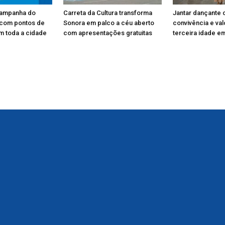
Campanha do
Carreta da Cultura transforma
Jantar dançante 
 com pontos de
Sonora em palco a céu aberto
convivência e va
m toda a cidade
com apresentações gratuitas
terceira idade e