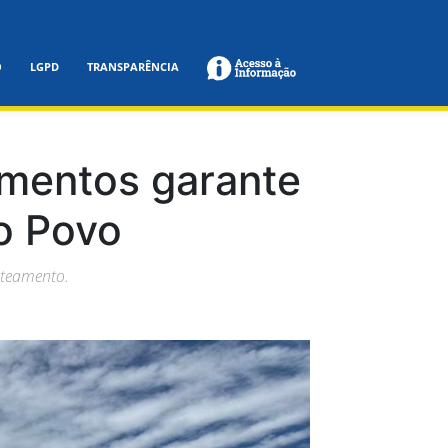
O
LGPD
TRANSPARÊNCIA
amentos garante
o Povo
oteamento.