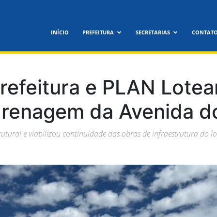
feitura
INÍCIO
PREFEITURA
SECRETARIAS
CONTAT
icipal
Prefeitura e PLAN Lote
renagem da Avenida d
utural e viabilizou continuidade das obras de infraestrutura do l
nora