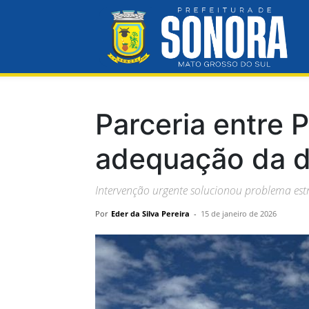
Pre
Mun
Parceria entre 
adequação da d
de
Intervenção urgente solucionou problema estr
Por
Eder da Silva Pereira
-
15 de janeiro de 2026
So