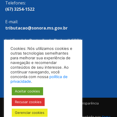
Telefones:
(67) 3254-1522
E-mail:
tributacao@sonora.ms.gov.br
Lei Geral de Proteção de Dados (LGPD)
Cookies: Nós utilizamos cookies e
Política de Privacidade
outras tecnologias semelhantes
para melhorar sua experiência de
navegação e recomendar
conteúdos de seu interesse. Ao
continuar navegando, você
concorda com nossa
política de
privacidade
.
Aceitar cookies
Recusar cookies
Notícias
Ouvidoria
E-SIC
Portal da Transparência
Diário Oficial
Gerenciar cookies
© Todos os direitos reservados 2025-2028 | Desenvolvido por:
Soma