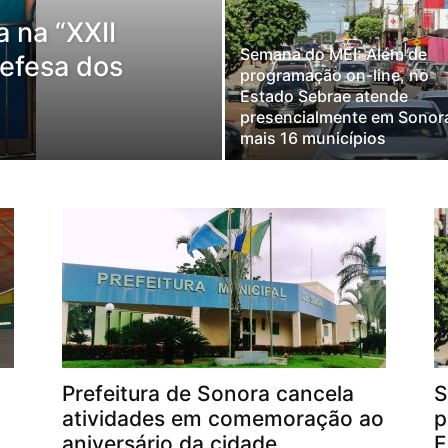
 na “XXII
Semana do MEI: Além de
Defesa dos
programação on-line, no
Estado Sebrae atende
presencialmente em Sonor
mais 16 municípios
Prefeitura de Sonora cancela
S
atividades em comemoração ao
p
aniversário da cidade
E