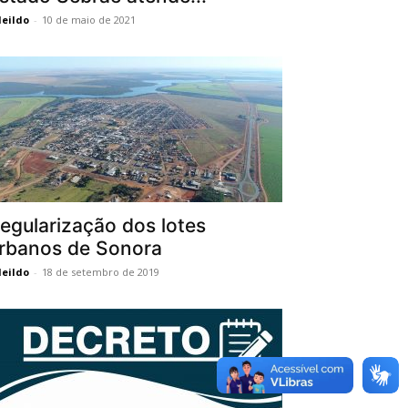
eildo
-
10 de maio de 2021
egularização dos lotes
rbanos de Sonora
eildo
-
18 de setembro de 2019