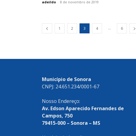
adeildo
-
8 de novembro de 2019
...
1
2
3
4
6
Município de Sonora
CNPJ: 24.651.234/0001-67
Nosso Endereço:
Av. Edson Aparecido Fernandes de
Campos, 750
79415-000 – Sonora – MS