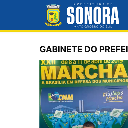
Pre
Mun
GABINETE DO PREFE
de
So