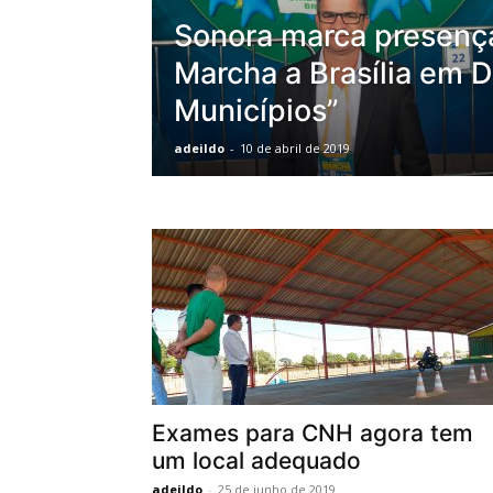
Sonora marca presença
Marcha a Brasília em 
Municípios”
adeildo
-
10 de abril de 2019
Exames para CNH agora tem
um local adequado
adeildo
-
25 de junho de 2019