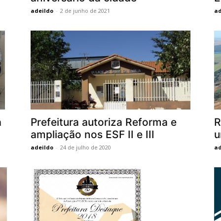
adeildo
-
2 de junho de 2021
ad
a
Prefeitura autoriza Reforma e
R
ampliação nos ESF II e III
u
adeildo
-
24 de julho de 2020
ad