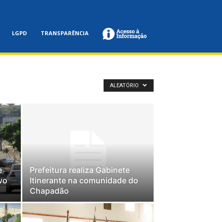
LGPD
TRANSPARÊNCIA
ALEATÓRIO
e
Prefeitura realiza Gabinete
vo
Itinerante na comunidade do
Chapadão