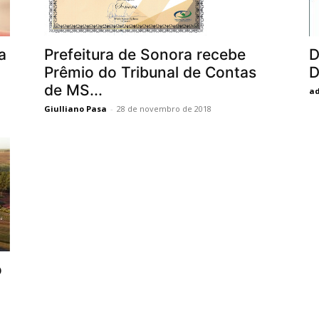
a
D
Prefeitura de Sonora recebe
D
Prêmio do Tribunal de Contas
de MS...
ad
Giulliano Pasa
-
28 de novembro de 2018
o