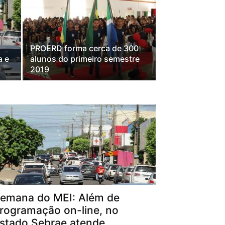
PROERD forma cerca de 300
a e
alunos do primeiro semestre
2019
emana do MEI: Além de
rogramação on-line, no
stado Sebrae atende...