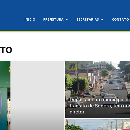
feitura
INÍCIO
PREFEITURA
SECRETARIAS
CONTATO
icipal
ITO
Departamento municipal d
transito de Sonora, tem no
nora
diretor