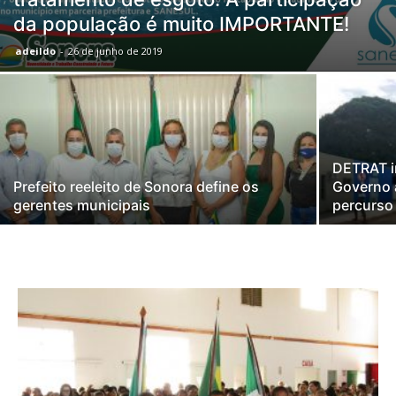
da população é muito IMPORTANTE!
adeildo
-
26 de junho de 2019
DETRAT i
Prefeito reeleito de Sonora define os
Governo 
gerentes municipais
percurso