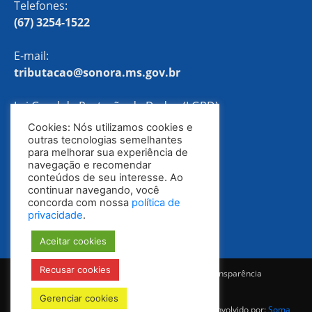
Telefones:
(67) 3254-1522
E-mail:
tributacao@sonora.ms.gov.br
Lei Geral de Proteção de Dados (LGPD)
Cookies: Nós utilizamos cookies e
Política de Privacidade
outras tecnologias semelhantes
para melhorar sua experiência de
navegação e recomendar
conteúdos de seu interesse. Ao
continuar navegando, você
concorda com nossa
política de
privacidade
.
Aceitar cookies
Recusar cookies
Notícias
Ouvidoria
E-SIC
Portal da Transparência
Diário Oficial
Gerenciar cookies
© Todos os direitos reservados 2025-2028 | Desenvolvido por:
Soma