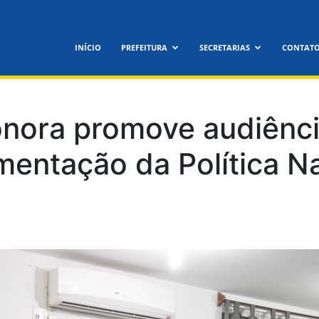
feitura
INÍCIO
PREFEITURA
SECRETARIAS
CONTAT
icipal
onora promove audiênci
mentação da Política Na
nora