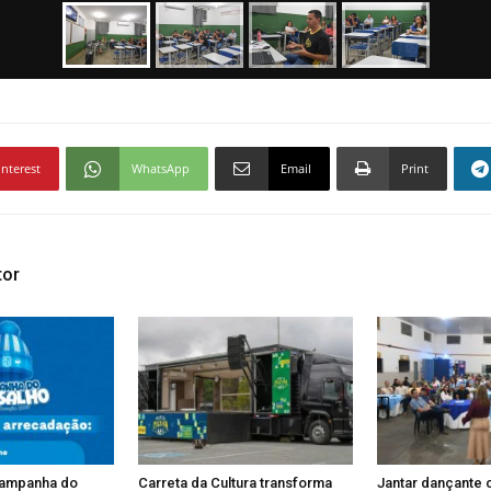
interest
WhatsApp
Email
Print
tor
Campanha do
Carreta da Cultura transforma
Jantar dançante 