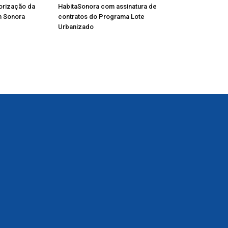
lorização da
HabitaSonora com assinatura de
m Sonora
contratos do Programa Lote
Urbanizado