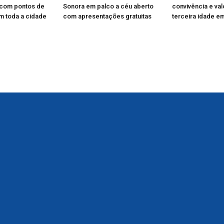
 com pontos de
Sonora em palco a céu aberto
convivência e va
m toda a cidade
com apresentações gratuitas
terceira idade e