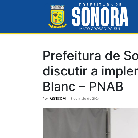
Pre
Mun
Prefeitura de S
discutir a imple
de
Blanc – PNAB
Por
ASSECOM
-
8 de maio de 2024
So