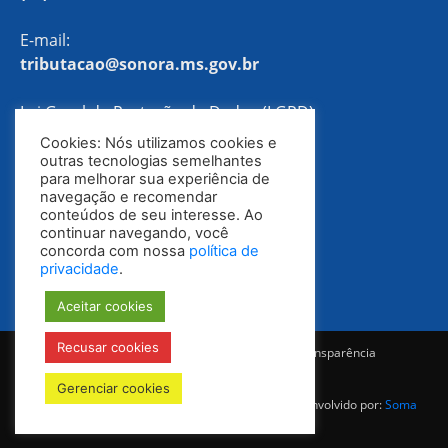
E-mail:
tributacao@sonora.ms.gov.br
Lei Geral de Proteção de Dados (LGPD)
Cookies: Nós utilizamos cookies e
Política de Privacidade
outras tecnologias semelhantes
para melhorar sua experiência de
navegação e recomendar
conteúdos de seu interesse. Ao
continuar navegando, você
concorda com nossa
política de
privacidade
.
Aceitar cookies
Recusar cookies
Notícias
Ouvidoria
E-SIC
Portal da Transparência
Diário Oficial
Gerenciar cookies
© Todos os direitos reservados 2025-2028 | Desenvolvido por:
Soma
Mídia