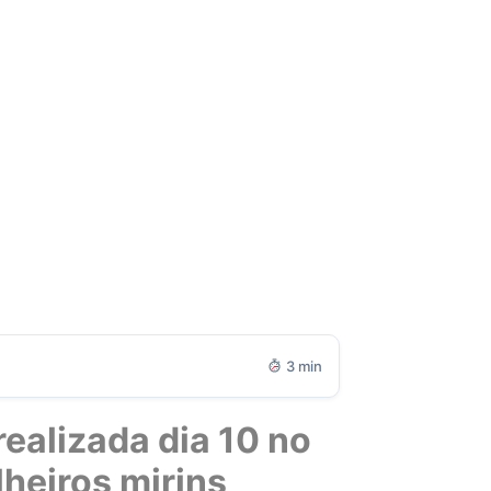
3 min
ealizada dia 10 no
heiros mirins