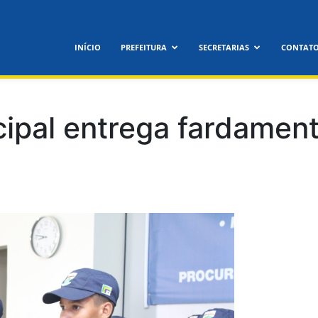
feitura
INÍCIO
PREFEITURA
SECRETARIAS
CONTAT
icipal
cipal entrega fardamen
nora