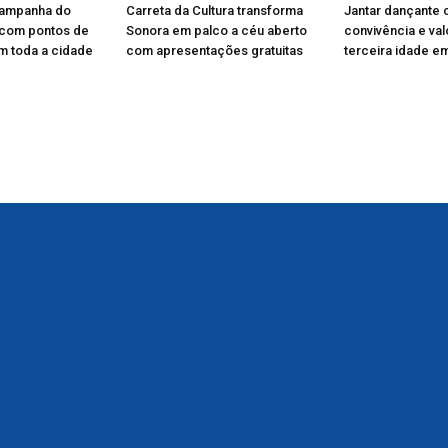
Campanha do
Carreta da Cultura transforma
Jantar dançante 
 com pontos de
Sonora em palco a céu aberto
convivência e va
m toda a cidade
com apresentações gratuitas
terceira idade e