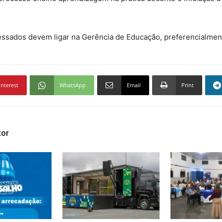
essados devem ligar na Gerência de Educação, preferencialment
interest
WhatsApp
Email
Print
tor