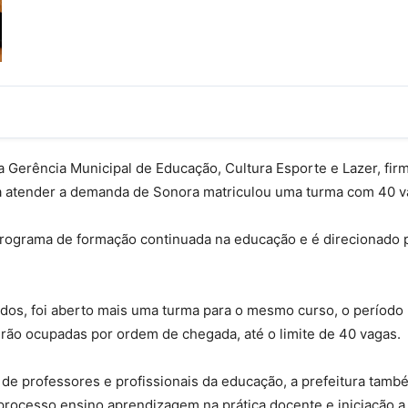
a Gerência Municipal de Educação, Cultura Esporte e Lazer, firm
atender a demanda de Sonora matriculou uma turma com 40 vaga
o programa de formação continuada na educação e é direcionado p
dos, foi aberto mais uma turma para o mesmo curso, o período p
serão ocupadas por ordem de chegada, até o limite de 40 vagas.
de professores e profissionais da educação, a prefeitura tamb
rocesso ensino aprendizagem na prática docente e iniciação a 