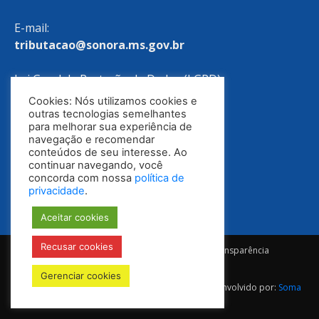
E-mail:
tributacao@sonora.ms.gov.br
Lei Geral de Proteção de Dados (LGPD)
Cookies: Nós utilizamos cookies e
Política de Privacidade
outras tecnologias semelhantes
para melhorar sua experiência de
navegação e recomendar
conteúdos de seu interesse. Ao
continuar navegando, você
concorda com nossa
política de
privacidade
.
Aceitar cookies
Recusar cookies
Notícias
Ouvidoria
E-SIC
Portal da Transparência
Diário Oficial
Gerenciar cookies
© Todos os direitos reservados 2025-2028 | Desenvolvido por:
Soma
Mídia