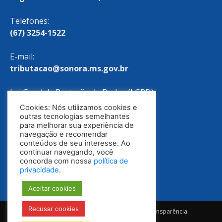
Telefones:
(67) 3254-1522
E-mail:
tributacao@sonora.ms.gov.br
Lei Geral de Proteção de Dados (LGPD)
Cookies: Nós utilizamos cookies e
Política de Privacidade
outras tecnologias semelhantes
para melhorar sua experiência de
navegação e recomendar
conteúdos de seu interesse. Ao
continuar navegando, você
concorda com nossa
política de
privacidade
.
Aceitar cookies
Recusar cookies
Notícias
Ouvidoria
E-SIC
Portal da Transparência
Diário Oficial