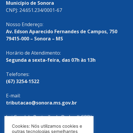
Município de Sonora
CNPJ: 24.651.234/0001-67
Nosso Endereço:
Av. Edson Aparecido Fernandes de Campos, 750
79415-000 – Sonora – MS
Horário de Atendimento:
Segunda a sexta-feira, das 07h às 13h
Telefones:
(67) 3254-1522
E-mail:
tributacao@sonora.ms.gov.br
Lei Geral de Proteção de Dados (LGPD)
Cookies: Nós utilizamos cookies e
Política de Privacidade
outras tecnologias semelhantes