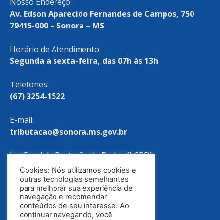
Nosso Endereço:
Av. Edson Aparecido Fernandes de Campos, 750
79415-000 – Sonora – MS
Horário de Atendimento:
Segunda a sexta-feira, das 07h às 13h
Telefones:
(67) 3254-1522
E-mail:
tributacao@sonora.ms.gov.br
Lei Geral de Proteção de Dados (LGPD)
Cookies: Nós utilizamos cookies e
Política de Privacidade
outras tecnologias semelhantes
para melhorar sua experiência de
navegação e recomendar
conteúdos de seu interesse. Ao
continuar navegando, você