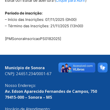
Edital 001 Edital de abertura (
Clique para Abrir
)
Período de inscrição:
– Início das Inscrições: 07/11/2025 (0h00)
– Término das Inscrições: 21/11/2025 (13h00)
[PMSonoraInscricaoPS0182025]
Município de Sonora
CNPJ: 24.651.234/0001-67
Nosso Endereço:
Av. Edson Aparecido Fernandes de Campos, 750
79415-000 – Sonora – MS
Horário de Atendimento: