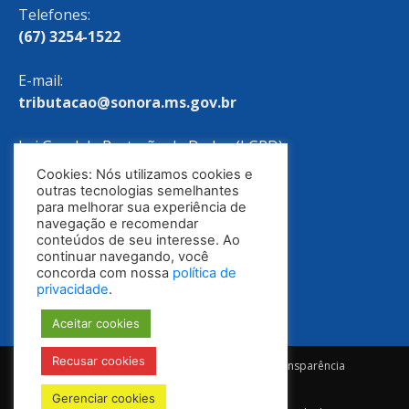
Telefones:
(67) 3254-1522
E-mail:
tributacao@sonora.ms.gov.br
Lei Geral de Proteção de Dados (LGPD)
Cookies: Nós utilizamos cookies e
Política de Privacidade
outras tecnologias semelhantes
para melhorar sua experiência de
navegação e recomendar
conteúdos de seu interesse. Ao
continuar navegando, você
concorda com nossa
política de
privacidade
.
Aceitar cookies
Recusar cookies
Notícias
Ouvidoria
E-SIC
Portal da Transparência
Diário Oficial
Gerenciar cookies