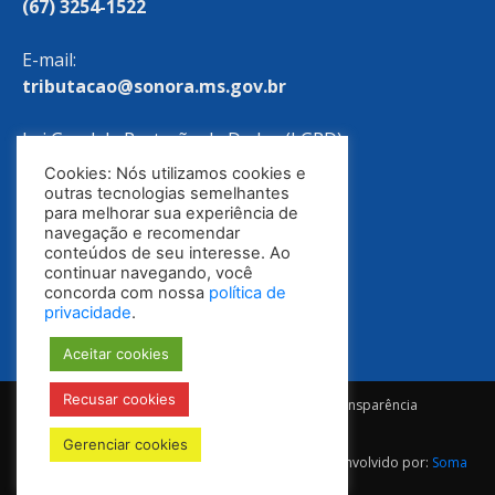
(67) 3254-1522
E-mail:
tributacao@sonora.ms.gov.br
Lei Geral de Proteção de Dados (LGPD)
Cookies: Nós utilizamos cookies e
Política de Privacidade
outras tecnologias semelhantes
para melhorar sua experiência de
navegação e recomendar
conteúdos de seu interesse. Ao
continuar navegando, você
concorda com nossa
política de
privacidade
.
Aceitar cookies
Recusar cookies
Notícias
Ouvidoria
E-SIC
Portal da Transparência
Diário Oficial
Gerenciar cookies
© Todos os direitos reservados 2025-2028 | Desenvolvido por:
Soma
Mídia