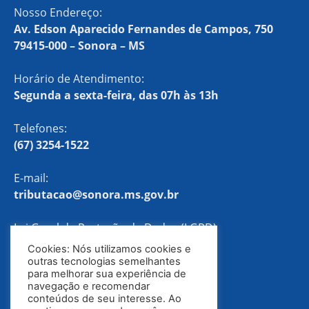
Nosso Endereço:
Av. Edson Aparecido Fernandes de Campos, 750
79415-000 – Sonora – MS
Horário de Atendimento:
Segunda a sexta-feira, das 07h às 13h
Telefones:
(67) 3254-1522
E-mail:
tributacao@sonora.ms.gov.br
Lei Geral de Proteção de Dados (LGPD)
Cookies: Nós utilizamos cookies e
Política de Privacidade
outras tecnologias semelhantes
para melhorar sua experiência de
navegação e recomendar
conteúdos de seu interesse. Ao