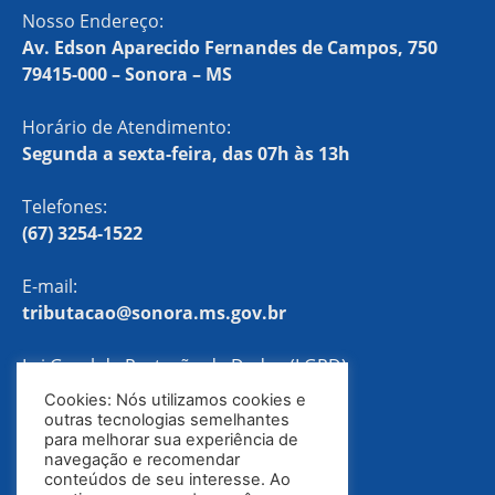
Nosso Endereço:
Av. Edson Aparecido Fernandes de Campos, 750
79415-000 – Sonora – MS
Horário de Atendimento:
Segunda a sexta-feira, das 07h às 13h
Telefones:
(67) 3254-1522
E-mail:
tributacao@sonora.ms.gov.br
Lei Geral de Proteção de Dados (LGPD)
Cookies: Nós utilizamos cookies e
Política de Privacidade
outras tecnologias semelhantes
para melhorar sua experiência de
navegação e recomendar
conteúdos de seu interesse. Ao