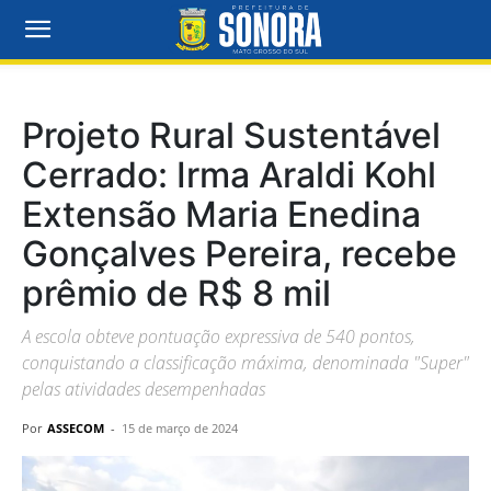
Projeto Rural Sustentável
Cerrado: Irma Araldi Kohl
Extensão Maria Enedina
Gonçalves Pereira, recebe
prêmio de R$ 8 mil
A escola obteve pontuação expressiva de 540 pontos,
conquistando a classificação máxima, denominada "Super"
pelas atividades desempenhadas
Por
ASSECOM
-
15 de março de 2024