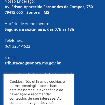
Nosso Endereço:
Av. Edson Aparecido Fernandes de Campos, 750
79415-000 – Sonora – MS
Horário de Atendimento:
Segunda a sexta-feira, das 07h às 13h
Telefones:
(67) 3254-1522
E-mail:
tributacao@sonora.ms.gov.br
Lei Geral de Proteção de Dados (LGPD)
Cookies: Nós utilizamos cookies e
Política de Privacidade
outras tecnologias semelhantes
para melhorar sua experiência de
navegação e recomendar
conteúdos de seu interesse. Ao
continuar navegando, você