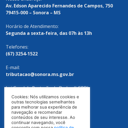
Av. Edson Aparecido Fernandes de Campos, 750
79415-000 – Sonora – MS
Horário de Atendimento:
Segunda a sexta-feira, das 07h às 13h
Telefones:
(67) 3254-1522
E-mail:
tributacao@sonora.ms.gov.br
Lei Geral de Proteção de Dados (LGPD)
Cookies: Nós utilizamos cookies e
Política de Privacidade
outras tecnologias semelhantes
para melhorar sua experiência de
navegação e recomendar
conteúdos de seu interesse. Ao
continuar navegando, você
concorda com nossa
política de