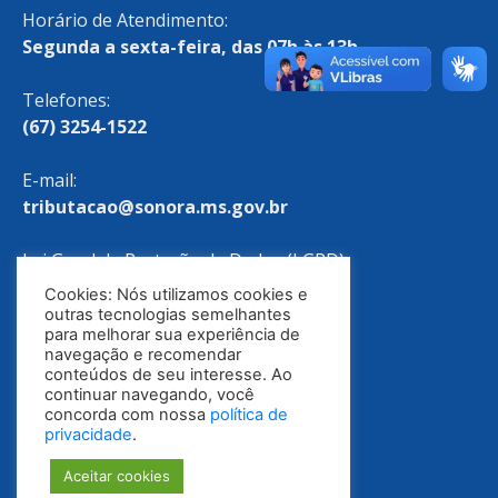
Horário de Atendimento:
Segunda a sexta-feira, das 07h às 13h
Telefones:
(67) 3254-1522
E-mail:
tributacao@sonora.ms.gov.br
Lei Geral de Proteção de Dados (LGPD)
Cookies: Nós utilizamos cookies e
Política de Privacidade
outras tecnologias semelhantes
para melhorar sua experiência de
navegação e recomendar
conteúdos de seu interesse. Ao
continuar navegando, você
concorda com nossa
política de
privacidade
.
Aceitar cookies