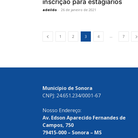
inscrição para estagiários
adeildo
-
26 de janeiro de 2021
...
1
2
3
4
7
Município de Sonora
CNPJ: 24.651.234/0001-67
Nosso Endereço:
Av. Edson Aparecido Fernandes de
Campos, 750
79415-000 – Sonora – MS