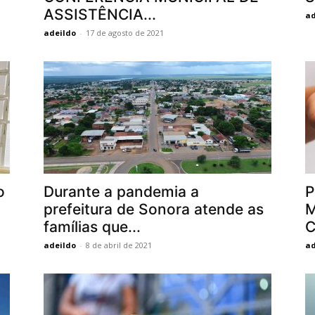
ASSISTÊNCIA...
ad
adeildo
-
17 de agosto de 2021
o
Durante a pandemia a
P
prefeitura de Sonora atende as
famílias que...
C
adeildo
-
8 de abril de 2021
ad