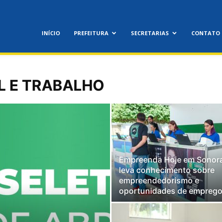
INÍCIO
PREFEITURA
SECRETARIAS
CONTATO
L E TRABALHO
Empreenda Hoje em Sonor
leva conhecimento sobre
empreendedorismo e
oportunidades de empreg