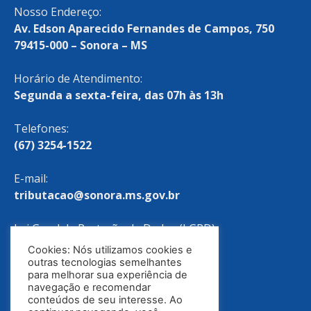
Nosso Endereço:
Av. Edson Aparecido Fernandes de Campos, 750
79415-000 – Sonora – MS
Horário de Atendimento:
Segunda a sexta-feira, das 07h às 13h
Telefones:
(67) 3254-1522
E-mail:
tributacao@sonora.ms.gov.br
Lei Geral de Proteção de Dados (LGPD)
Cookies: Nós utilizamos cookies e
Política de Privacidade
outras tecnologias semelhantes
para melhorar sua experiência de
navegação e recomendar
conteúdos de seu interesse. Ao