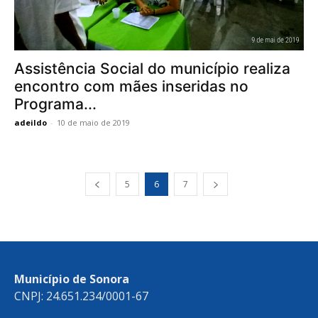
Assistência Social do município realiza
encontro com mães inseridas no
Programa...
adeildo
-
10 de maio de 2019
5
6
7
Município de Sonora
CNPJ: 24.651.234/0001-67