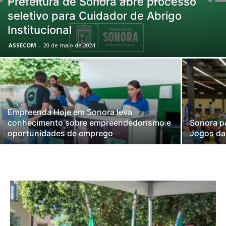
Prefeitura de Sonora abre processo
seletivo para Cuidador de Abrigo
Institucional
ASSECOM
-
20 de maio de 2024
Empreenda Hoje em Sonora leva
conhecimento sobre empreendedorismo e
Sonora pa
oportunidades de emprego
Jogos da