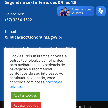
Segunda a sexta-feira, das 07h às 13h
Telefones:
(67) 3254-1522
E-mail:
tributacao@sonora.ms.gov.br
Lei Geral de Proteção de Dados (LGPD)
Cookies: Nós utilizamos cookies e
Política de Privacidade
outras tecnologias semelhantes
para melhorar sua experiência de
navegação e recomendar
conteúdos de seu interesse. Ao
continuar navegando, você
concorda com nossa
política de
privacidade
.
Aceitar cookies
Recusar cookies
Notícias
Ouvidoria
E-SIC
Portal da Transparência