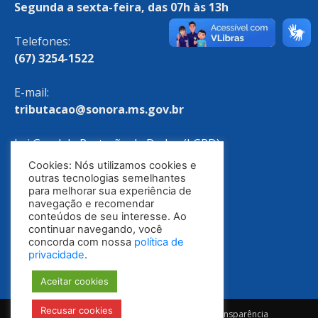
Segunda a sexta-feira, das 07h às 13h
Telefones:
(67) 3254-1522
E-mail:
tributacao@sonora.ms.gov.br
Lei Geral de Proteção de Dados (LGPD)
Cookies: Nós utilizamos cookies e
Política de Privacidade
outras tecnologias semelhantes
para melhorar sua experiência de
navegação e recomendar
conteúdos de seu interesse. Ao
continuar navegando, você
concorda com nossa
política de
privacidade
.
Aceitar cookies
Recusar cookies
Notícias
Ouvidoria
E-SIC
Portal da Transparência