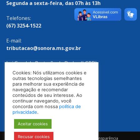
Segunda a sexta-feira, das 07h às 13h
Telefones:
(67) 3254-1522
E-mail:
tributacao@sonora.ms.gov.br
Lei Geral de Proteção de Dados (LGPD)
Cookies: Nós utilizamos cookies e
Política de Privacidade
outras tecnologias semelhantes
para melhorar sua experiência de
navegação e recomendar
conteúdos de seu interesse. Ao
continuar navegando, você
concorda com nossa
política de
privacidade
.
Aceitar cookies
Recusar cookies
Notícias
Ouvidoria
E-SIC
Portal da Transparência